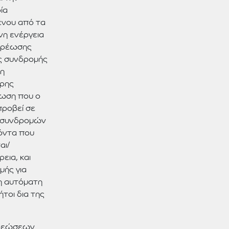
ία
ένου από τα
νη ενέργεια
 χρέωσης
ης συνδρομής
τη
ερης
τωση που ο
προβεί σε
α συνδρομών
ϊόντα που
αι/
εια, και
μής για
 η αυτόματη
τοι δια της
χρεώσεων