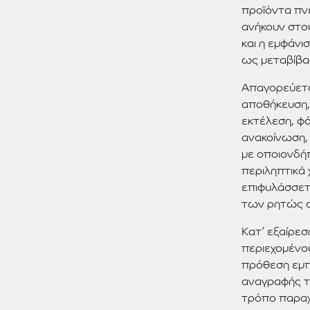
προϊόντα πνε
ανήκουν στου
και η εμφάνι
ως μεταβίβα
Απαγορεύετα
αποθήκευση,
εκτέλεση, φ
ανακοίνωση,
με οποιονδήπ
περιληπτικά 
επιφυλάσσετα
των ρητώς 
Κατ’ εξαίρε
περιεχομένο
πρόθεση εμπ
αναγραφής τ
τρόπο παραχ