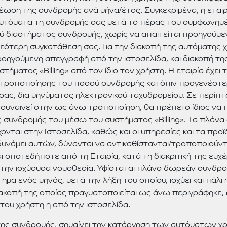
έωση της συνδρομής ανά μήνα/έτος. Συγκεκριμένα, η εταιρ
υτόματα τη συνδρομής σας μετά το πέρας του συμφωνημ
ού διαστήματος συνδρομής, χωρίς να απαιτείται προηγούμε
νεότερη συγκατάθεση σας. Για την διακοπή της αυτόματης
ροηγούμενη απεγγραφή από την ιστοσελίδα, και διακοπή τ
τήματος «Billing» από τον ίδιο τον χρήστη. Η εταιρία έχει 
τροποποίησης του ποσού συνδρομής κατόπιν προγενέστ
 σας, δια μηνύματος ηλεκτρονικού ταχυδρομείου. Σε περίπ
συναινεί στην ως άνω τροποποίηση, θα πρέπει ο ίδιος να 
 συνδρομής του μέσω του συστήματος «Billing». Τα πλάν
ονται στην Ιστοσελίδα, καθώς και οι υπηρεσίες και τα προ
υνάμει αυτών, δύνανται να αντικαθίστανται/τροποποιούντ
 οποτεδήποτε από τη Εταιρία, κατά τη διακριτική της ευχέρ
την ισχύουσα νομοθεσία. Υφίσταται πλάνο δωρεάν συνδρο
τημα ενός μηνός, μετά την λήξη του οποίου, ισχύει και πάλι
ακοπή της οποίας πραγματοποιείται ως άνω περιγράφηκε, ή
του χρήστη η από την ιστοσελίδα.
ης συνδρομής, σημαίνει την κατάργηση των αυτόματων 