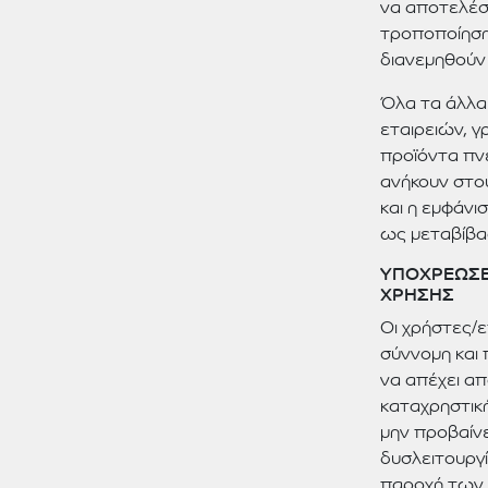
να αποτελέσ
τροποποίηση
διανεμηθούν
Όλα τα άλλα 
εταιρειών, 
προϊόντα πνε
ανήκουν στου
και η εμφάνι
ως μεταβίβα
ΥΠΟΧΡΕΩΣΕΙ
ΧΡΗΣΗΣ
Οι χρήστες/
σύννομη και
να απέχει απ
καταχρηστική
μην προβαίν
δυσλειτουργί
παροχή των 