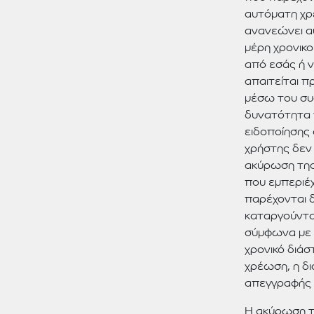
αυτόματη χρ
ανανεώνει α
μέρη χρονικ
από εσάς ή 
απαιτείται π
μέσω του συσ
δυνατότητα 
ειδοποίησης
χρήστης δεν 
ακύρωση της
που εμπεριέχ
παρέχονται δ
καταργούνται
σύμφωνα με 
χρονικό διάσ
χρέωση, η δι
απεγγραφής 
Η ακύρωση τ