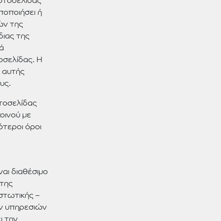
Ιστοσελίδας
ποποιήσει ή
ών της
διας της
κά
οσελίδας. Η
 αυτής
υς.
τοσελίδας
κοινού με
ότεροι όροι
ναι διαθέσιμο
 της
στωτικής –
ων υπηρεσιών
ι την