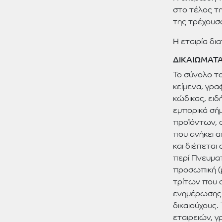
στο τέλος τ
της τρέχουσ
Η εταιρία δι
ΔΙΚΑΙΩΜΑΤΑ
Το σύνολο το
κείμενα, γρ
κώδικας, ειδ
εμπορικά σήμ
προϊόντων, ο
που ανήκει α
και διέπεται 
περί Πνευματ
προσωπική (μ
τρίτων που σ
ενημέρωσης.
δικαιούχους.
εταιρειών, 