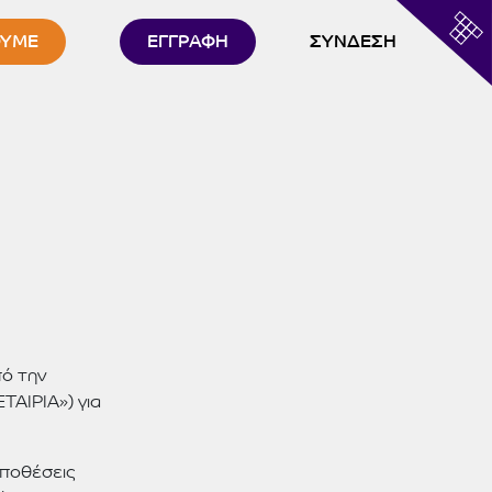
ΟΥΜΕ
ΕΓΓΡΑΦΗ
ΣΥΝΔΕΣΗ
my
.cloudt
cloudt.
PRO
ΥΠΑΗΕΣ
.cloudt
πό την
ΤΑΙΡΙΑ») για
pelatologio
.cloudt
ϋποθέσεις
taxIQ
.cloudt