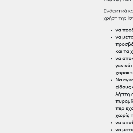
Ενδεικτικά κ
χρήση της Ισ
να προ
να μετ
προσβά
και τα
να απο
γενικό
χαρακτ
Να εγκ
είδους
λήπτη 
πυραμί
περιεχ
χωρίς 
να απο
να μετ