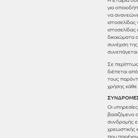
Η Εταιρία δύ
για οποιοδήπ
να ανανεώνε
ιστοσελίδας
ιστοσελίδας 
δικαιώματα 
συνέχιση τη
συνεπάγεται
Σε περίπτωσ
διέπεται από
τους παρόντε
χρήσης κάθε
ΣΥΝΔΡΟΜΕΣ
Οι υπηρεσίες
βασιζόμενο σ
συνδρομής εί
χρεωστικής κ
που παρέχοντ